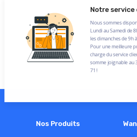
Notre service 
Nous sommes dispon
Lundi au Samedi de 8
les dimanches de 9h à
Pour une meilleure p
charge du service cli
somme joignable au 
71 !
Nos Produits
Wan