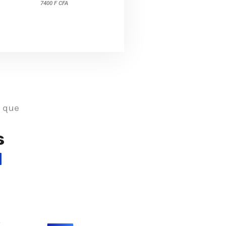
7400 F CFA
s que
s
l