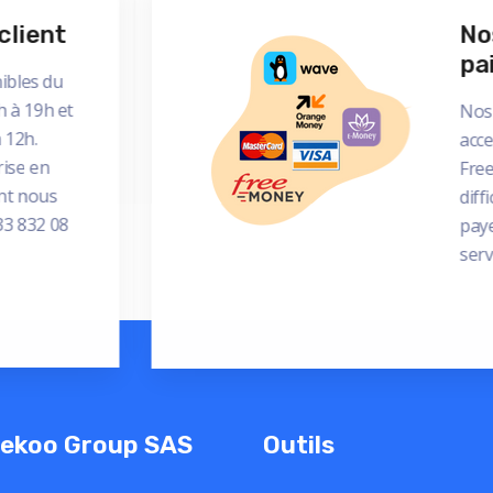
client
No
pa
ibles du
h à 19h et
Nos
 12h.
acce
rise en
Free
ent nous
diff
33 832 08
paye
serv
ekoo Group SAS
Outils