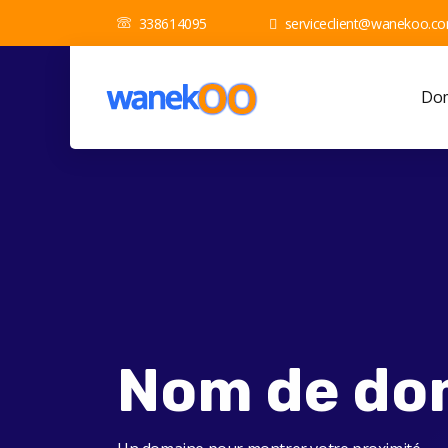
338614095
serviceclient@wanekoo.c
Dom
Nom de do