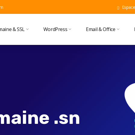
om
Espace 
aine & SSL
WordPress
Email & Office
maine .sn