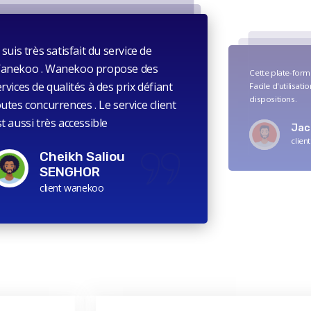
 suis très satisfait du service de
anekoo . Wanekoo propose des
Cette plate-form
rvices de qualités à des prix défiant
Facile d'utilisati
dispositions.
utes concurrences . Le service client
t aussi très accessible
Jac
clien
Cheikh Saliou
SENGHOR
client wanekoo