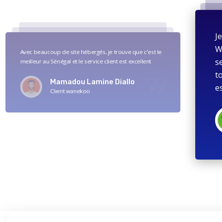
Je
W
Avec beaucoup de site hébergés, je trouve que c'est le
se
meilleur au Sénégal et le service client est excellent
to
Mamadou Lamine Diallo
es
Client wanekoo