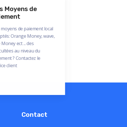
s Moyens de
iement
 moyens de paiement local
ptés: Orange Money, wave,
 Money ect ... des
icultées au niveau du
ment ? Contactez le
ice client
Contact