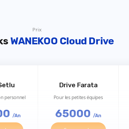
Prix
ks
WANEKOO Cloud Drive
Setlu
Drive Farata
ion personnel
Pour les petites équipes
00
65000
/An
/An