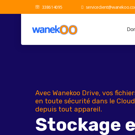
338614095
serviceclient@wanekoo.c
Dom
Avec Wanekoo Drive, vos fichie
en toute sécurité dans le Cloud
depuis tout appareil.
Stockage e