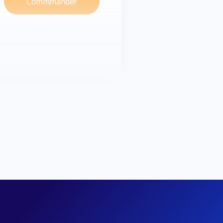
Commmander
500Go
Synchronisation
Smartphone, tablette et
ordinateur
10
Automatique
Public et privé