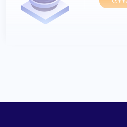
Comma
Stockage
50
Multi-support
Synchron
Smartphone, 
ordina
Utilisateurs
1
Sauvegarde
Automa
Partage
Publ