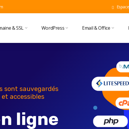
om
Espace 
aine & SSL
WordPress
Email & Office
rs sont sauvegardés
 et accessibles
n ligne