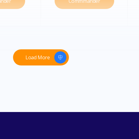
nder
Commmander
Go
150Go
Load More
isation
Synchronisation
tablette et
Smartphone, tablette et
teur
ordinateur
3
tique
Automatique
ic
Public et privé